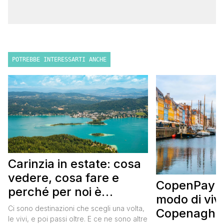
POTREBBE INTERESSARTI ANCHE
Carinzia in estate: cosa
vedere, cosa fare e
CopenPay: i
perché per noi è
modo di viv
diventata una
Ci sono destinazioni che scegli una volta,
Copenaghen
destinazione del cuore
le vivi, e poi passi oltre. E ce ne sono altre