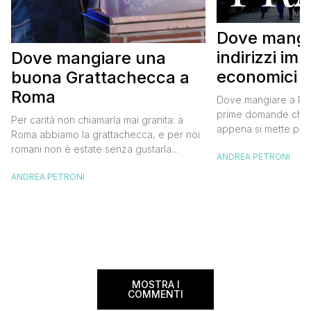
Dove mangi
indirizzi imp
Dove mangiare una
economici
buona Grattachecca a
Roma
Dove mangiare a Pra
prime domande che 
Per carità non chiamarla mai granita: a
appena si mette pie
Roma abbiamo la grattachecca, e per noi
capitale della Repub
romani non è estate senza gustarla
ANDREA PETRONI
Valentina siamo tornat
almeno una volta passeggiando per il
terzo viaggio a Prag
ANDREA PETRONI
centro durante i caldi pomeriggi o le
darti qualche sugge
afose serate. La grattachecca è ghiaccio
al meglio. Dove mang
tritato a mano e velocemente da un
imperdibili ed econo
grosso blocco, con l’aiuto di un raschietto
in ferro, […]
MOSTRA I
COMMENTI