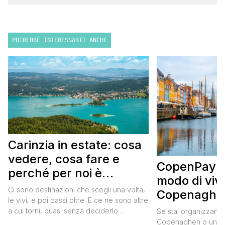
POTREBBE INTERESSARTI ANCHE
Carinzia in estate: cosa
vedere, cosa fare e
CopenPay: i
perché per noi è
modo di viv
diventata una
Ci sono destinazioni che scegli una volta,
Copenaghen
destinazione del cuore
le vivi, e poi passi oltre. E ce ne sono altre
meglio e s
a cui torni, quasi senza deciderlo
Se stai organizzand
meno
davvero, come se fosse la Carinzia a
Copenaghen o un we