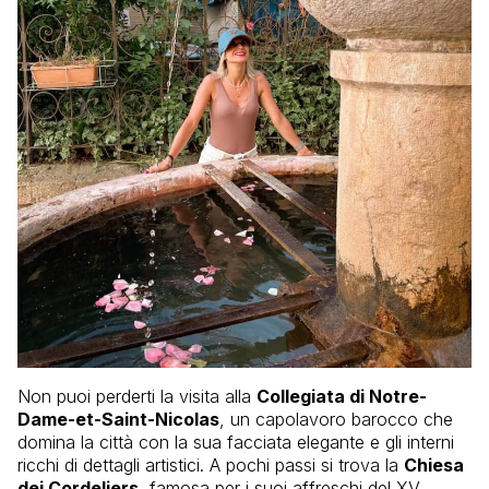
Non puoi perderti la visita alla
Collegiata di Notre-
Dame-et-Saint-Nicolas
, un capolavoro barocco che
domina la città con la sua facciata elegante e gli interni
ricchi di dettagli artistici. A pochi passi si trova la
Chiesa
dei Cordeliers
, famosa per i suoi affreschi del XV