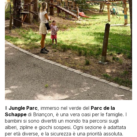
Il
Jungle Parc
, immerso nel verde del
Parc de la
Schappe
di Briançon, è una vera oasi per le famiglie. I
bambini si sono divertiti un mondo tra percorsi sugli
alberi, zipline e giochi sospesi. Ogni sezione è adattata
per età diverse, e la sicurezza è una priorità assoluta.