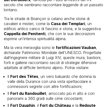
secolo che sembrano raccontare leggende di un passato
lontano.
Tra le strade di Briançon si celano anche storie di
cavalieri e misteri, come la
Casa dei Templari
, un
edificio antico carico di fascino e storia, e la suggestiva
Cappella dei Penitenti
, che con le sue decorazioni
esprime un’intensa spiritualità alpina.
Ma la vera meraviglia sono le
fortificazioni Vauban
,
dichiarate Patrimonio Mondiale dell’UNESCO. Progettate
dall’ingegnere militare di Luigi XIV, queste mura, bastioni,
forti e gallerie raccontano secoli di strategie difensive
adattate al difficile territorio alpino. Potrai visitare:
Il
Fort des Têtes
, un vero baluardo che domina la
valle della Durance con una vista spettacolare e
connessioni segrete con altre fortificazioni;
Il
Fort du Randouillet
, arroccato più in alto e con
panorami a 360 gradi sulle cime circostanti;
Il
Fort Dauphin
, il
Fort du Château
e la
Redoute