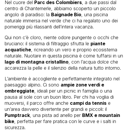
Nel cuore del
Parc des Colombiers
, a due passi dal
centro di Chantemerle, abbiamo scoperto un piccolo
angolo di paradiso: la
Baignade Bio
, una piscina
naturale immersa nel verde che ci ha regalato uno dei
pomeriggi più rilassanti dell’intera vacanza.
Qui non c’è cloro, niente odore pungente o occhi che
bruciano: il sistema di filtraggio sfrutta le
piante
acquatiche
, ricreando un vero e proprio ecosistema
naturale. Nuotare in questa piscina è come tuffarsi in un
lago di montagna cristallino
, con l’acqua dolce che
accarezza la pelle e il silenzio della natura tutto intorno.
L’ambiente è accogliente e perfettamente integrato nel
paesaggio alpino. Ci sono
ampie zone verdi e
ombreggiate
, ideali per un picnic in famiglia o una
pausa al sole con un buon libro. Per chi ha voglia di
muoversi, il parco offre anche
campi da tennis
e
un’area davvero divertente per grandi e piccoli: il
Pumptrack
, una pista ad anello per
BMX e mountain
bike
, perfetta per fare pratica con le curve e i salti in
sicurezza.