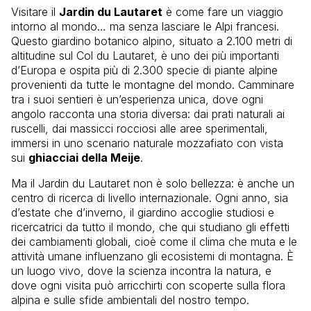
Visitare il
Jardin du Lautaret
è come fare un viaggio
intorno al mondo… ma senza lasciare le Alpi francesi.
Questo giardino botanico alpino, situato a 2.100 metri di
altitudine sul Col du Lautaret, è uno dei più importanti
d’Europa e ospita più di 2.300 specie di piante alpine
provenienti da tutte le montagne del mondo. Camminare
tra i suoi sentieri è un’esperienza unica, dove ogni
angolo racconta una storia diversa: dai prati naturali ai
ruscelli, dai massicci rocciosi alle aree sperimentali,
immersi in uno scenario naturale mozzafiato con vista
sui
ghiacciai della Meije
.
Ma il Jardin du Lautaret non è solo bellezza: è anche un
centro di ricerca di livello internazionale. Ogni anno, sia
d’estate che d’inverno, il giardino accoglie studiosi e
ricercatrici da tutto il mondo, che qui studiano gli effetti
dei cambiamenti globali, cioè come il clima che muta e le
attività umane influenzano gli ecosistemi di montagna. È
un luogo vivo, dove la scienza incontra la natura, e
dove ogni visita può arricchirti con scoperte sulla flora
alpina e sulle sfide ambientali del nostro tempo.