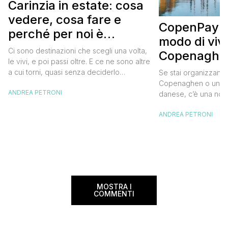
Carinzia in estate: cosa
vedere, cosa fare e
CopenPay: i
perché per noi è
modo di viv
diventata una
Ci sono destinazioni che scegli una volta,
Copenaghen
destinazione del cuore
le vivi, e poi passi oltre. E ce ne sono altre
meglio e s
a cui torni, quasi senza deciderlo
Se stai organizzand
meno
davvero, come se fosse la Carinzia a
Copenaghen o un we
ANDREA PETRONI
richiamarti indietro più che il contrario. Per
danese, c’è una novi
noi è la seconda categoria, senza dubbio.
conoscere prima del
Questa è stata la nostra quarta volta qui, la
ANDREA PETRONI
CopenPay ed è un’ini
terza […]
viaggiatori che sce
più sostenibili durant
Lanciato come proget
ampliato nel 2025 e 
MOSTRA I
COMMENTI