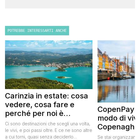
POTREBBE INTERESSARTI ANCHE
Carinzia in estate: cosa
vedere, cosa fare e
CopenPay: i
perché per noi è
modo di viv
diventata una
Ci sono destinazioni che scegli una volta,
Copenaghen
destinazione del cuore
le vivi, e poi passi oltre. E ce ne sono altre
meglio e s
a cui torni, quasi senza deciderlo
Se stai organizzand