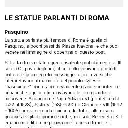
LE STATUE PARLANTI DI ROMA
Pasquino
La statua parlante più famosa di Roma è quella di
Pasquino, a pochi passi da Piazza Navona, e che puoi
vedere nell’immagine di copertina di questo post.
Si tratta di una statua greca risalente probabilmente al III
sec. a.C., priva degli arti, al cui collo venivano posti di
notte e in gran segreto messaggi satirici in versi che
interpretavano il malumore del popolo. Queste
“pasquinate” non erano ovviamente gradite ai potenti e
ai papi che ogni mattina inviavano le loro guardie a
rimuoverle. Alcuni come Papa Adriano VI (pontefice dal
1522 al 1523), Sisto V (1585-1590) e Clemente VIII (1592
– 1605) provarono ad eliminarla del tutto, altri misero
guardie a vigilarla giorno e notte, ma solo Benedetto XIII
emanò un editto che puniva con la pena di morte il