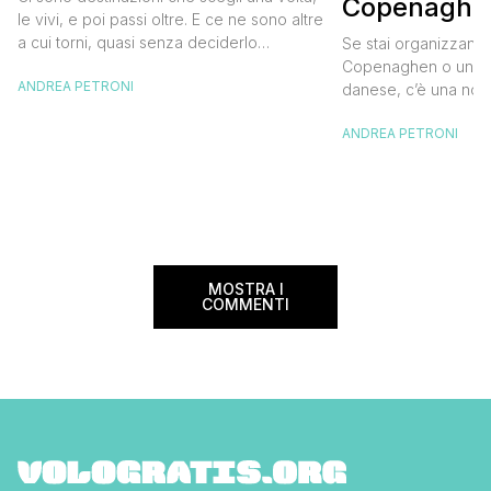
Copenaghen
destinazione del cuore
le vivi, e poi passi oltre. E ce ne sono altre
meglio e s
a cui torni, quasi senza deciderlo
Se stai organizzand
meno
davvero, come se fosse la Carinzia a
Copenaghen o un we
ANDREA PETRONI
richiamarti indietro più che il contrario. Per
danese, c’è una novi
noi è la seconda categoria, senza dubbio.
conoscere prima del
Questa è stata la nostra quarta volta qui, la
ANDREA PETRONI
CopenPay ed è un’ini
terza […]
viaggiatori che sce
più sostenibili durant
Lanciato come proget
ampliato nel 2025 e 
MOSTRA I
COMMENTI