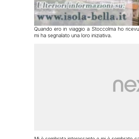
Quando ero in viaggio a Stoccolma ho ricevut
mi ha segnalato una loro iniziativa.
Mi è sembrata interessante e mi è sembrato ca