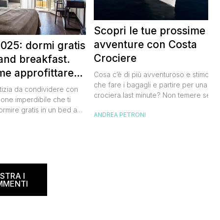
Scopri le tue prossime
avventure con Costa
025: dormi gratis
Crociere
and breakfast.
me approfittare
Cosa c’è di più avventuroso e stimolan
 gratis
che fare i bagagli e partire per una
tizia da condividere con
crociera last minute? Non temere se n
ione imperdibile che ti
hai avuto modo di studiare a fondo
ormire gratis in un bed and
ANDREA PETRONI
l’itinerario, lo staff di Costa Crociere sa
ano, scoprendo angoli
lieto di proiettarti in un clima di cultura 
I
l nostro Paese senza
natura, visitando spiagge paradisiache
rtuna. Segna subito
location ricche di storia. Se […]
 calendario: sabato 8
na il B&B Day, la giornata
ed and breakfast, giunta
STRA I
MMENTI