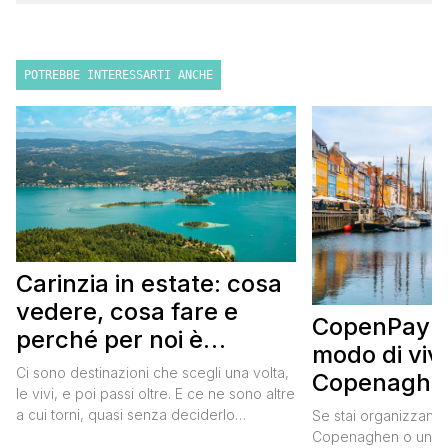
POTREBBE INTERESSARTI ANCHE
Carinzia in estate: cosa
vedere, cosa fare e
CopenPay: i
perché per noi è
modo di viv
diventata una
Ci sono destinazioni che scegli una volta,
Copenaghen
destinazione del cuore
le vivi, e poi passi oltre. E ce ne sono altre
meglio e s
a cui torni, quasi senza deciderlo
Se stai organizzand
meno
davvero, come se fosse la Carinzia a
Copenaghen o un we