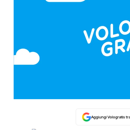
Aggiungi Vologratis tra