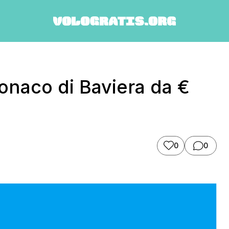
Monaco di Baviera da €
0
0