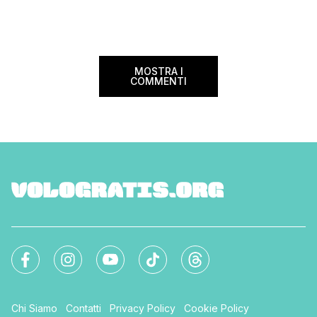
marzo 2025 ritorna il
italiani e in quelli di tanti altri Paesi del
nazionale del bed an
mondo. Sì, hai letto bene, gratis! La
[…]
Settimana […]
MOSTRA I
COMMENTI
Chi Siamo
Contatti
Privacy Policy
Cookie Policy