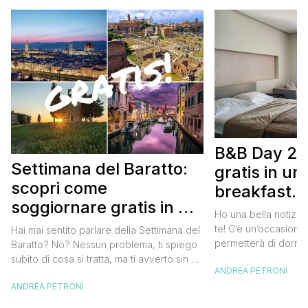
B&B Day 20
Settimana del Baratto:
gratis in u
scopri come
breakfast. 
soggiornare gratis in un
approfittare
Ho una bella notizia
bed and breakfast
gratis
te! C’è un’occasione 
Hai mai sentito parlare della Settimana del
permetterà di dormir
Baratto? No? Nessun problema, ti spiego
breakfast italiano, 
subito di cosa si tratta, ma ti avverto sin da
ANDREA PETRONI
meravigliosi del no
ora che la manifestazione ti piacerà
spendere una fortun
ANDREA PETRONI
tantissimo perché ti permetterà di
questa data sul cale
soggiornare gratis nei bed and breakfast