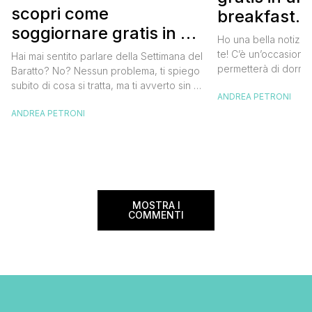
scopri come
breakfast. 
soggiornare gratis in un
approfittare
Ho una bella notizia
bed and breakfast
gratis
te! C’è un’occasione 
Hai mai sentito parlare della Settimana del
permetterà di dormir
Baratto? No? Nessun problema, ti spiego
breakfast italiano, 
subito di cosa si tratta, ma ti avverto sin da
ANDREA PETRONI
meravigliosi del no
ora che la manifestazione ti piacerà
spendere una fortun
ANDREA PETRONI
tantissimo perché ti permetterà di
questa data sul cale
soggiornare gratis nei bed and breakfast
marzo 2025 ritorna il
italiani e in quelli di tanti altri Paesi del
nazionale del bed an
mondo. Sì, hai letto bene, gratis! La
[…]
Settimana […]
MOSTRA I
COMMENTI