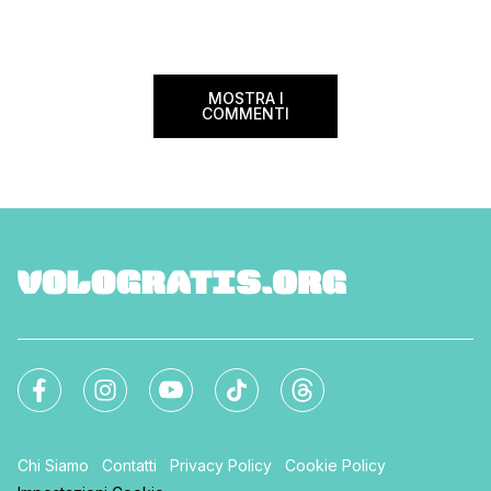
italiani e in quelli di tanti altri Paesi del
nazionale del bed an
mondo. Sì, hai letto bene, gratis! La
[…]
Settimana […]
MOSTRA I
COMMENTI
Chi Siamo
Contatti
Privacy Policy
Cookie Policy