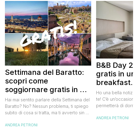
B&B Day 20
Settimana del Baratto:
gratis in u
scopri come
breakfast. 
soggiornare gratis in un
approfittare
Ho una bella notizia
bed and breakfast
gratis
te! C’è un’occasione 
Hai mai sentito parlare della Settimana del
permetterà di dormir
Baratto? No? Nessun problema, ti spiego
breakfast italiano, 
subito di cosa si tratta, ma ti avverto sin da
ANDREA PETRONI
meravigliosi del no
ora che la manifestazione ti piacerà
spendere una fortun
ANDREA PETRONI
tantissimo perché ti permetterà di
questa data sul cale
soggiornare gratis nei bed and breakfast
marzo 2025 ritorna il