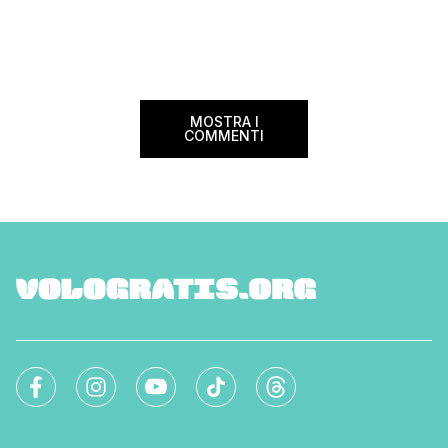
questa data sul cale
soggiornare gratis nei bed and breakfast
marzo 2025 ritorna il
italiani e in quelli di tanti altri Paesi del
nazionale del bed an
mondo. Sì, hai letto bene, gratis! La
[…]
Settimana […]
MOSTRA I
COMMENTI