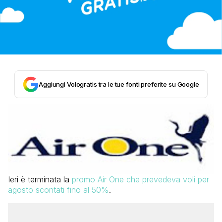
Aggiungi Vologratis tra le tue fonti preferite su Google
Ieri è terminata la
promo Air One che prevedeva voli per
agosto scontati fino al 50%
.