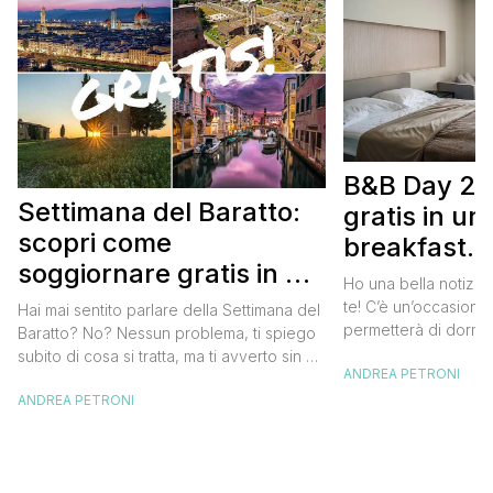
B&B Day 20
Settimana del Baratto:
gratis in u
scopri come
breakfast. 
soggiornare gratis in un
approfittare
Ho una bella notizia
bed and breakfast
gratis
te! C’è un’occasione 
Hai mai sentito parlare della Settimana del
permetterà di dormir
Baratto? No? Nessun problema, ti spiego
breakfast italiano, 
subito di cosa si tratta, ma ti avverto sin da
ANDREA PETRONI
meravigliosi del no
ora che la manifestazione ti piacerà
spendere una fortun
ANDREA PETRONI
tantissimo perché ti permetterà di
questa data sul cale
soggiornare gratis nei bed and breakfast
marzo 2025 ritorna il
italiani e in quelli di tanti altri Paesi del
nazionale del bed an
mondo. Sì, hai letto bene, gratis! La
[…]