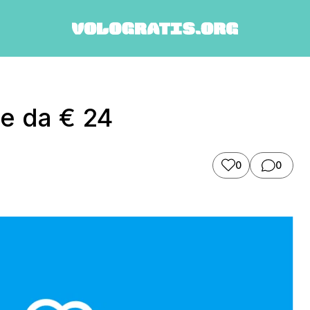
te da € 24
0
0