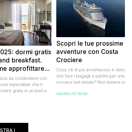
Scopri le tue prossime
avventure con Costa
025: dormi gratis
Crociere
and breakfast.
me approfittare
Cosa c’è di più avventuroso e stimolan
 gratis
che fare i bagagli e partire per una
tizia da condividere con
crociera last minute? Non temere se n
ione imperdibile che ti
hai avuto modo di studiare a fondo
ormire gratis in un bed and
ANDREA PETRONI
l’itinerario, lo staff di Costa Crociere sa
ano, scoprendo angoli
lieto di proiettarti in un clima di cultura 
I
l nostro Paese senza
natura, visitando spiagge paradisiache
rtuna. Segna subito
location ricche di storia. Se […]
 calendario: sabato 8
na il B&B Day, la giornata
ed and breakfast, giunta
STRA I