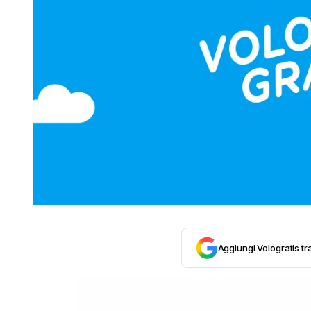
Aggiungi Vologratis tra