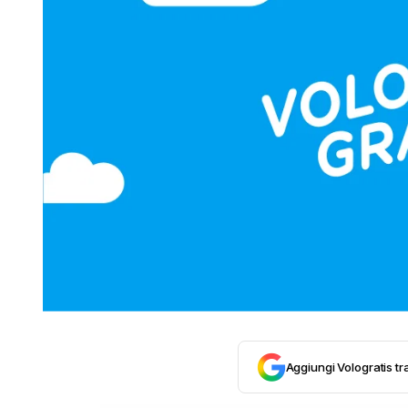
Aggiungi Vologratis tra