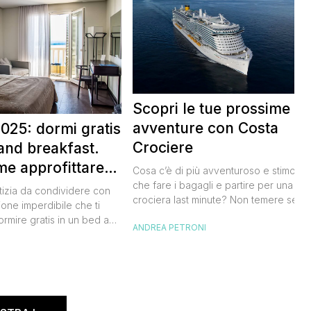
Scopri le tue prossime
avventure con Costa
025: dormi gratis
Crociere
and breakfast.
me approfittare
Cosa c’è di più avventuroso e stimolan
 gratis
che fare i bagagli e partire per una
tizia da condividere con
crociera last minute? Non temere se n
ione imperdibile che ti
hai avuto modo di studiare a fondo
ormire gratis in un bed and
ANDREA PETRONI
l’itinerario, lo staff di Costa Crociere sa
ano, scoprendo angoli
lieto di proiettarti in un clima di cultura 
I
l nostro Paese senza
natura, visitando spiagge paradisiache
rtuna. Segna subito
location ricche di storia. Se […]
 calendario: sabato 8
na il B&B Day, la giornata
ed and breakfast, giunta