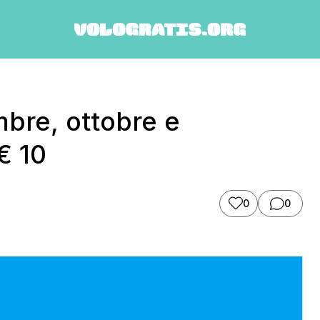
mbre, ottobre e
€ 10
0
0