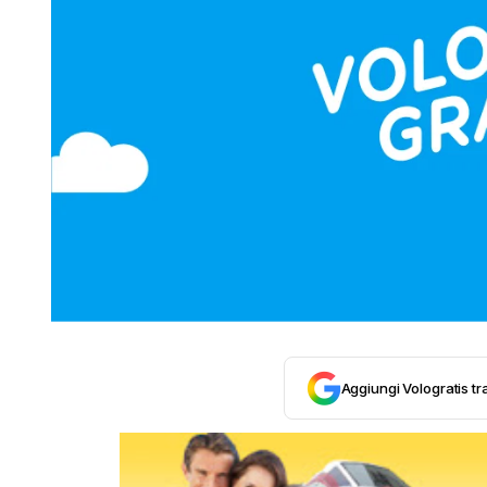
Aggiungi Vologratis tra