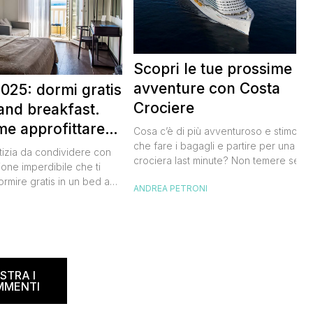
Scopri le tue prossime
avventure con Costa
025: dormi gratis
Crociere
and breakfast.
me approfittare
Cosa c’è di più avventuroso e stimolan
 gratis
che fare i bagagli e partire per una
tizia da condividere con
crociera last minute? Non temere se n
ione imperdibile che ti
hai avuto modo di studiare a fondo
ormire gratis in un bed and
ANDREA PETRONI
l’itinerario, lo staff di Costa Crociere sa
ano, scoprendo angoli
lieto di proiettarti in un clima di cultura 
I
l nostro Paese senza
natura, visitando spiagge paradisiache
rtuna. Segna subito
location ricche di storia. Se […]
 calendario: sabato 8
na il B&B Day, la giornata
ed and breakfast, giunta
STRA I
MMENTI