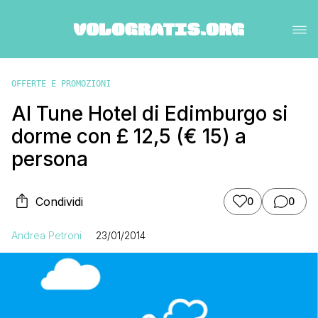
OFFERTE E PROMOZIONI
Al Tune Hotel di Edimburgo si
dorme con £ 12,5 (€ 15) a
persona
Condividi
0
0
Andrea Petroni
23/01/2014