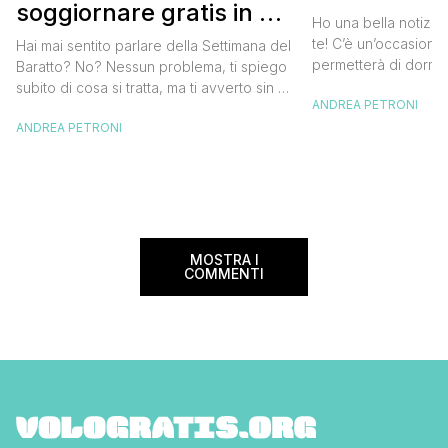
soggiornare gratis in un
approfittare
Ho una bella notizia
bed and breakfast
gratis
te! C’è un’occasione 
Hai mai sentito parlare della Settimana del
permetterà di dormir
Baratto? No? Nessun problema, ti spiego
breakfast italiano, 
subito di cosa si tratta, ma ti avverto sin da
ANDREA PETRONI
meravigliosi del no
ora che la manifestazione ti piacerà
spendere una fortun
ANDREA PETRONI
tantissimo perché ti permetterà di
questa data sul cale
soggiornare gratis nei bed and breakfast
marzo 2025 ritorna il
italiani e in quelli di tanti altri Paesi del
nazionale del bed an
mondo. Sì, hai letto bene, gratis! La
[…]
Settimana […]
MOSTRA I
COMMENTI