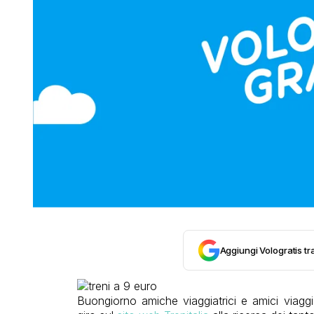
Aggiungi Vologratis tra
Buongiorno amiche viaggiatrici e amici viagg