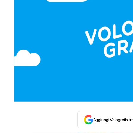
Aggiungi Vologratis tra