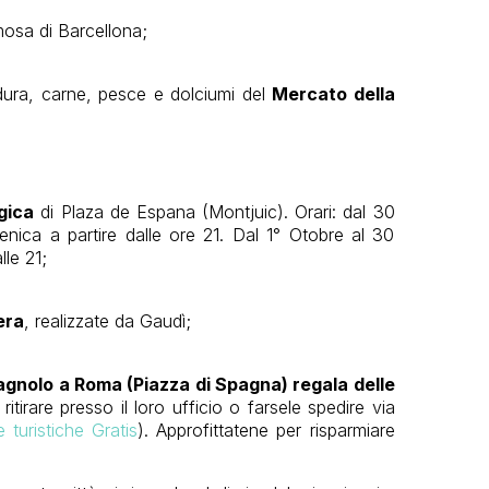
mosa di Barcellona;
erdura, carne, pesce e dolciumi del
Mercato della
gica
di Plaza de Espana (Montjuic). Orari: dal 30
enica a partire dalle ore 21. Dal 1° Otobre al 30
lle 21;
era
, realizzate da Gaudì;
pagnolo a Roma (Piazza di Spagna) regala delle
tirare presso il loro ufficio o farsele spedire via
turistiche Gratis
). Approfittatene per risparmiare