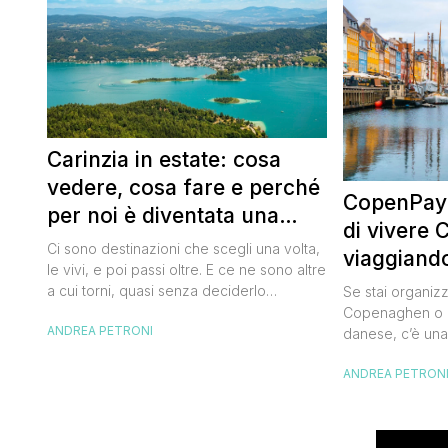
Carinzia in estate: cosa
vedere, cosa fare e perché
CopenPay:
per noi è diventata una
di vivere
destinazione del cuore
Ci sono destinazioni che scegli una volta,
viaggiand
le vivi, e poi passi oltre. E ce ne sono altre
spendend
a cui torni, quasi senza deciderlo
Se stai organiz
davvero, come se fosse la Carinzia a
Copenaghen o u
ANDREA PETRONI
richiamarti indietro più che il contrario. Per
danese, c’è una
noi è la seconda categoria, senza dubbio.
conoscere prima
Questa è stata la nostra quarta volta qui, la
ANDREA PETRON
CopenPay ed è u
terza […]
viaggiatori che
più sostenibili d
Lanciato come p