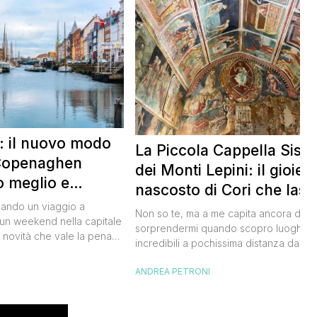
 il nuovo modo
La Piccola Cappella Sisti
 Copenaghen
dei Monti Lepini: il gioiell
o meglio e
nascosto di Cori che lasc
o meno
zando un viaggio a
senza parole
Non so te, ma a me capita ancora di
n weekend nella capitale
sorprendermi quando scopro luoghi
 novità che vale la pena
incredibili a pochissima distanza da R
 della partenza. Si chiama
e di chiedermi: “Ma com’è possibile ch
I
n’iniziativa che premia i
ANDREA PETRONI
non lo conoscessi prima?”. L’Oratorio d
 scelgono comportamenti
Santissima Annunziata di Cori è stato
urante il loro soggiorno.
esattamente così. Da fuori sembra una
rogetto pilota nel 2024,