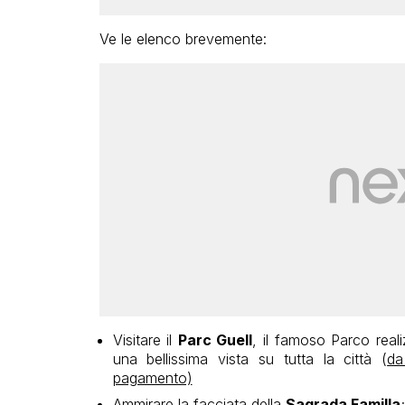
Ve le elenco brevemente:
Visitare il
Parc Guell
, il famoso Parco reali
una bellissima vista su tutta la città (
da
pagamento)
Ammirare la facciata della
Sagrada Familla
;