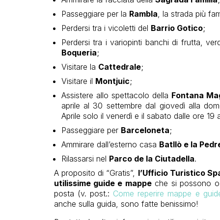
Passeggiare per la
Rambla
, la strada più fa
Perdersi tra i vicoletti del
Barrio Gotico
;
Perdersi tra i variopinti banchi di frutta, v
Boqueria
;
Visitare la
Cattedrale
;
Visitare il
Montjuic
;
Assistere allo spettacolo della
Fontana Ma
aprile al 30 settembre dal giovedì alla dom
Aprile solo il venerdì e il sabato dalle ore 19 a
Passeggiare per
Barceloneta
;
Ammirare dall’esterno casa
Batllò e la Pedr
Rilassarsi nel
Parco de la Ciutadella
.
A proposito di “Gratis”,
l’Ufficio Turistico S
utilissime guide e mappe
che si possono o ri
posta (v. post.:
Come reperire mappe e guide 
anche sulla guida, sono fatte benissimo!