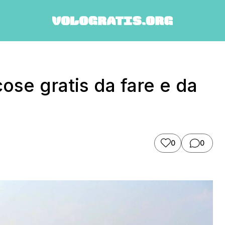
cose gratis da fare e da
0
0