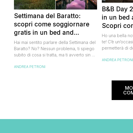
B&B Day 2
Settimana del Baratto:
in un bed 
scopri come soggiornare
Scopri co
gratis in un bed and
della notte
Ho una bella no
breakfast
te! C’è un’occas
Hai mai sentito parlare della Settimana del
permetterà di d
Baratto? No? Nessun problema, ti spiego
breakfast itali
subito di cosa si tratta, ma ti avverto sin da
ANDREA PETRON
meravigliosi de
ora che la manifestazione ti piacerà
spendere una fo
ANDREA PETRONI
tantissimo perché ti permetterà di
questa data sul
soggiornare gratis nei bed and breakfast
marzo 2025 ritor
italiani e in quelli di tanti altri Paesi del
nazionale del b
mondo. Sì, hai letto bene, gratis! La
MO
[…]
Settimana […]
CO