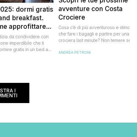
Scopri le tue prossime
avventure con Costa
025: dormi gratis
Crociere
and breakfast.
me approfittare
Cosa c’è di più avventuroso e stimolan
 gratis
che fare i bagagli e partire per una
tizia da condividere con
crociera last minute? Non temere se n
ione imperdibile che ti
hai avuto modo di studiare a fondo
ormire gratis in un bed and
ANDREA PETRONI
l’itinerario, lo staff di Costa Crociere sa
ano, scoprendo angoli
lieto di proiettarti in un clima di cultura 
I
l nostro Paese senza
natura, visitando spiagge paradisiache
rtuna. Segna subito
location ricche di storia. Se […]
 calendario: sabato 8
na il B&B Day, la giornata
ed and breakfast, giunta
STRA I
MMENTI