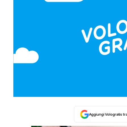
Aggiungi Vologratis tra