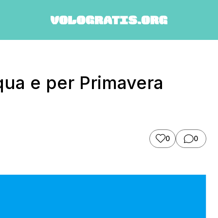
qua e per Primavera
0
0