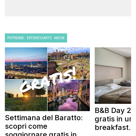
POTREBBE INTERESSARTI ANCHE
B&B Day 20
Settimana del Baratto:
gratis in u
scopri come
breakfast. 
soggiornare gratis in un
approfittare