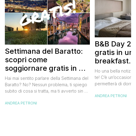
B&B Day 20
Settimana del Baratto:
gratis in u
scopri come
breakfast. 
soggiornare gratis in un
approfittare
Ho una bella notizia
bed and breakfast
gratis
te! C’è un’occasione 
Hai mai sentito parlare della Settimana del
permetterà di dormir
Baratto? No? Nessun problema, ti spiego
breakfast italiano, 
subito di cosa si tratta, ma ti avverto sin da
ANDREA PETRONI
meravigliosi del no
ora che la manifestazione ti piacerà
spendere una fortun
ANDREA PETRONI
tantissimo perché ti permetterà di
questa data sul cale
soggiornare gratis nei bed and breakfast
marzo 2025 ritorna il
italiani e in quelli di tanti altri Paesi del
nazionale del bed an
mondo. Sì, hai letto bene, gratis! La
[…]
Settimana […]