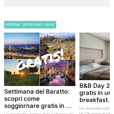
POTREBBE INTERESSARTI ANCHE
B&B Day 20
Settimana del Baratto:
gratis in u
scopri come
breakfast. 
soggiornare gratis in un
approfittare
Ho una bella notizia
bed and breakfast
te! C’è un’occasione 