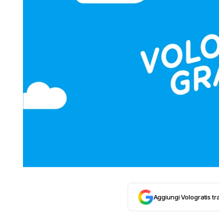
Aggiungi Vologratis tra