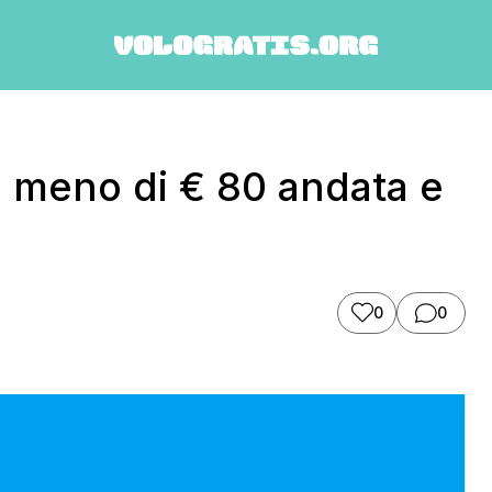
a meno di € 80 andata e
0
0