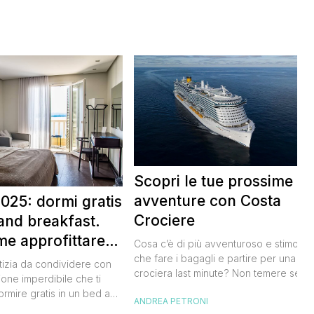
Scopri le tue prossime
avventure con Costa
025: dormi gratis
Crociere
and breakfast.
me approfittare
Cosa c’è di più avventuroso e stimolan
 gratis
che fare i bagagli e partire per una
tizia da condividere con
crociera last minute? Non temere se n
ione imperdibile che ti
hai avuto modo di studiare a fondo
ormire gratis in un bed and
ANDREA PETRONI
l’itinerario, lo staff di Costa Crociere sa
ano, scoprendo angoli