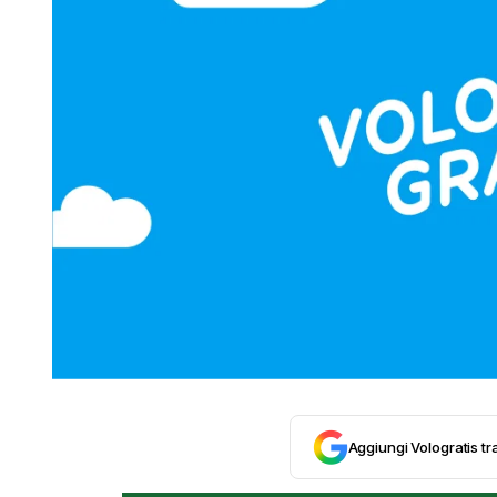
Aggiungi Vologratis tra