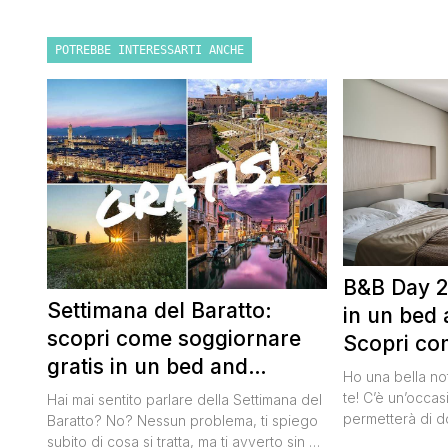
POTREBBE INTERESSARTI ANCHE
B&B Day 2
Settimana del Baratto:
in un bed 
scopri come soggiornare
Scopri co
gratis in un bed and
della notte
Ho una bella no
breakfast
te! C’è un’occas
Hai mai sentito parlare della Settimana del
permetterà di d
Baratto? No? Nessun problema, ti spiego
breakfast itali
subito di cosa si tratta, ma ti avverto sin da