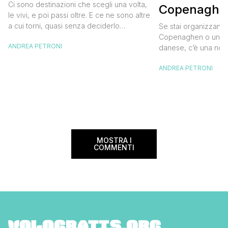
diventata una
Ci sono destinazioni che scegli una volta,
Copenaghen
destinazione del cuore
le vivi, e poi passi oltre. E ce ne sono altre
meglio e s
a cui torni, quasi senza deciderlo
Se stai organizzand
meno
davvero, come se fosse la Carinzia a
Copenaghen o un we
ANDREA PETRONI
richiamarti indietro più che il contrario. Per
danese, c’è una novi
noi è la seconda categoria, senza dubbio.
conoscere prima del
Questa è stata la nostra quarta volta qui, la
ANDREA PETRONI
CopenPay ed è un’ini
terza […]
viaggiatori che sce
più sostenibili durant
Lanciato come proget
ampliato nel 2025 e 
MOSTRA I
COMMENTI