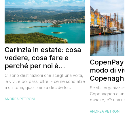
Carinzia in estate: cosa
vedere, cosa fare e
CopenPay: i
perché per noi è
modo di viv
diventata una
Ci sono destinazioni che scegli una volta,
Copenaghen
destinazione del cuore
le vivi, e poi passi oltre. E ce ne sono altre
meglio e s
a cui torni, quasi senza deciderlo
Se stai organizzand
meno
davvero, come se fosse la Carinzia a
Copenaghen o un we
ANDREA PETRONI
richiamarti indietro più che il contrario. Per
danese, c’è una novi
noi è la seconda categoria, senza dubbio.
conoscere prima del
Questa è stata la nostra quarta volta qui, la
ANDREA PETRONI
CopenPay ed è un’ini
terza […]
viaggiatori che sce
più sostenibili durant