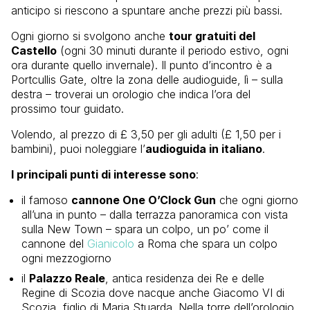
anticipo si riescono a spuntare anche prezzi più bassi.
Ogni giorno si svolgono anche
tour gratuiti del
Castello
(ogni 30 minuti durante il periodo estivo, ogni
ora durante quello invernale). Il punto d’incontro è a
Portcullis Gate, oltre la zona delle audioguide, lì – sulla
destra – troverai un orologio che indica l’ora del
prossimo tour guidato.
Volendo, al prezzo di £ 3,50 per gli adulti (£ 1,50 per i
bambini), puoi noleggiare l’
audioguida in italiano
.
I principali punti di interesse sono
:
il famoso
cannone One O’Clock Gun
che ogni giorno
all’una in punto – dalla terrazza panoramica con vista
sulla New Town – spara un colpo, un po’ come il
cannone del
Gianicolo
a Roma che spara un colpo
ogni mezzogiorno
il
Palazzo Reale
, antica residenza dei Re e delle
Regine di Scozia dove nacque anche Giacomo VI di
Scozia, figlio di Maria Stuarda. Nella torre dell’orologio