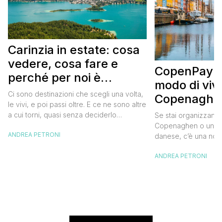
Carinzia in estate: cosa
vedere, cosa fare e
CopenPay: i
perché per noi è
modo di viv
diventata una
Ci sono destinazioni che scegli una volta,
Copenaghen
destinazione del cuore
le vivi, e poi passi oltre. E ce ne sono altre
meglio e s
a cui torni, quasi senza deciderlo
Se stai organizzand
meno
davvero, come se fosse la Carinzia a
Copenaghen o un we
ANDREA PETRONI
richiamarti indietro più che il contrario. Per
danese, c’è una novi
noi è la seconda categoria, senza dubbio.
conoscere prima del
Questa è stata la nostra quarta volta qui, la
ANDREA PETRONI
CopenPay ed è un’ini
terza […]
viaggiatori che sce
più sostenibili durant
Lanciato come proget
ampliato nel 2025 e 