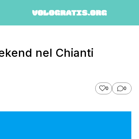
kend nel Chianti
0
0