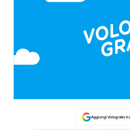
Aggiungi Vologratis tra