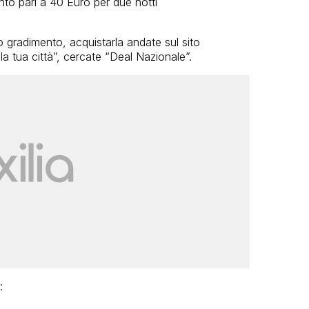
nto pari a 40 Euro per due notti
ro gradimento, acquistarla andate sul sito
la tua città”, cercate “Deal Nazionale”.
: