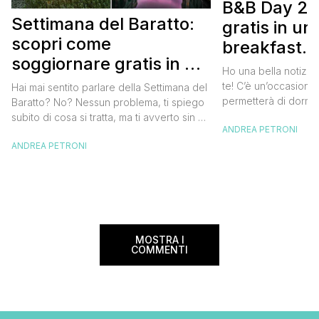
B&B Day 20
Settimana del Baratto:
gratis in u
scopri come
breakfast. 
soggiornare gratis in un
approfittare
Ho una bella notizia
bed and breakfast
gratis
te! C’è un’occasione 
Hai mai sentito parlare della Settimana del
permetterà di dormir
Baratto? No? Nessun problema, ti spiego
breakfast italiano, 
subito di cosa si tratta, ma ti avverto sin da
ANDREA PETRONI
meravigliosi del no
ora che la manifestazione ti piacerà
spendere una fortun
ANDREA PETRONI
tantissimo perché ti permetterà di
questa data sul cale
soggiornare gratis nei bed and breakfast
marzo 2025 ritorna il
italiani e in quelli di tanti altri Paesi del
nazionale del bed an
mondo. Sì, hai letto bene, gratis! La
[…]
Settimana […]
MOSTRA I
COMMENTI