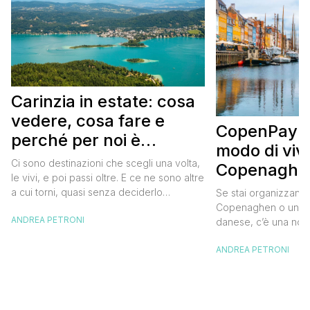
Carinzia in estate: cosa
vedere, cosa fare e
CopenPay: i
perché per noi è
modo di viv
diventata una
Ci sono destinazioni che scegli una volta,
Copenaghen
destinazione del cuore
le vivi, e poi passi oltre. E ce ne sono altre
meglio e s
a cui torni, quasi senza deciderlo
Se stai organizzand
meno
davvero, come se fosse la Carinzia a
Copenaghen o un we
ANDREA PETRONI
richiamarti indietro più che il contrario. Per
danese, c’è una novi
noi è la seconda categoria, senza dubbio.
conoscere prima del
Questa è stata la nostra quarta volta qui, la
ANDREA PETRONI
CopenPay ed è un’ini
terza […]
viaggiatori che sce
più sostenibili durant
Lanciato come proget
ampliato nel 2025 e 