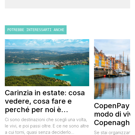
POTREBBE INTERESSARTI ANCHE
Carinzia in estate: cosa
vedere, cosa fare e
CopenPay: i
perché per noi è
modo di viv
diventata una
Ci sono destinazioni che scegli una volta,
Copenaghen
destinazione del cuore
le vivi, e poi passi oltre. E ce ne sono altre
meglio e s
a cui torni, quasi senza deciderlo
Se stai organizzand