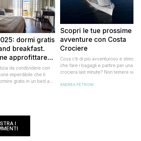
Scopri le tue prossime
avventure con Costa
025: dormi gratis
Crociere
and breakfast.
me approfittare
Cosa c’è di più avventuroso e stimolan
 gratis
che fare i bagagli e partire per una
tizia da condividere con
crociera last minute? Non temere se n
ione imperdibile che ti
hai avuto modo di studiare a fondo
ormire gratis in un bed and
ANDREA PETRONI
l’itinerario, lo staff di Costa Crociere sa
ano, scoprendo angoli
lieto di proiettarti in un clima di cultura 
I
l nostro Paese senza
natura, visitando spiagge paradisiache
rtuna. Segna subito
location ricche di storia. Se […]
 calendario: sabato 8
na il B&B Day, la giornata
ed and breakfast, giunta
STRA I
MMENTI