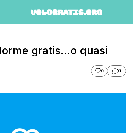
dorme gratis…o quasi
0
0