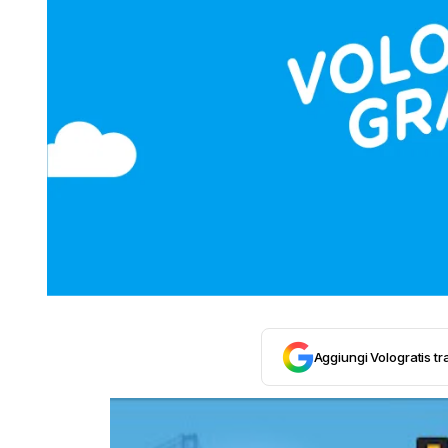
Aggiungi Vologratis tra