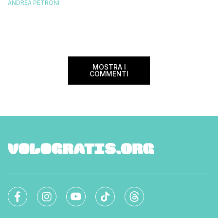
spendere una fortun
ANDREA PETRONI
tantissimo perché ti permetterà di
questa data sul cale
soggiornare gratis nei bed and breakfast
marzo 2025 ritorna il
italiani e in quelli di tanti altri Paesi del
nazionale del bed an
mondo. Sì, hai letto bene, gratis! La
[…]
Settimana […]
MOSTRA I
COMMENTI