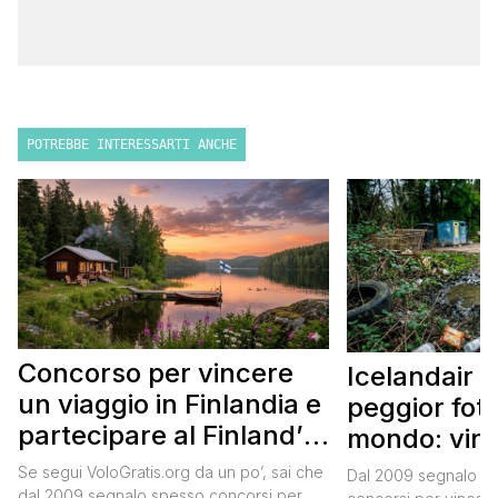
POTREBBE INTERESSARTI ANCHE
Concorso per vincere
Icelandair c
un viaggio in Finlandia e
peggior fot
partecipare al Finland’s
mondo: vinc
Official Tasting
in Islanda e
Se segui VoloGratis.org da un po’, sai che
Dal 2009 segnalo su
dal 2009 segnalo spesso concorsi per