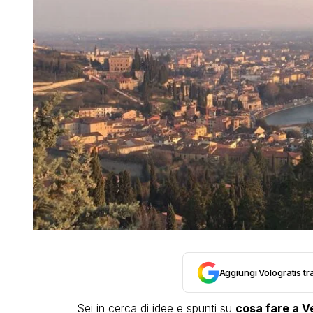
Aggiungi Vologratis tra
Sei in cerca di idee e spunti su
cosa fare a V