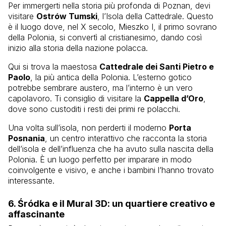
Per immergerti nella storia più profonda di Poznan, devi
visitare
Ostrów Tumski
, l’Isola della Cattedrale. Questo
è il luogo dove, nel X secolo, Mieszko I, il primo sovrano
della Polonia, si convertì al cristianesimo, dando così
inizio alla storia della nazione polacca.
Qui si trova la maestosa
Cattedrale dei Santi Pietro e
Paolo
, la più antica della Polonia. L’esterno gotico
potrebbe sembrare austero, ma l’interno è un vero
capolavoro. Ti consiglio di visitare la
Cappella d’Oro
,
dove sono custoditi i resti dei primi re polacchi.
Una volta sull’isola, non perderti il moderno
Porta
Posnania
, un centro interattivo che racconta la storia
dell’isola e dell’influenza che ha avuto sulla nascita della
Polonia. È un luogo perfetto per imparare in modo
coinvolgente e visivo, e anche i bambini l’hanno trovato
interessante.
6.
Śródka e il Mural 3D
: un quartiere creativo e
affascinante