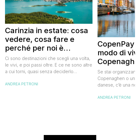
Carinzia in estate: cosa
vedere, cosa fare e
CopenPay: i
perché per noi è
modo di viv
diventata una
Ci sono destinazioni che scegli una volta,
Copenaghen
destinazione del cuore
le vivi, e poi passi oltre. E ce ne sono altre
meglio e s
a cui torni, quasi senza deciderlo
Se stai organizzand
meno
davvero, come se fosse la Carinzia a
Copenaghen o un we
ANDREA PETRONI
richiamarti indietro più che il contrario. Per
danese, c’è una novi
noi è la seconda categoria, senza dubbio.
conoscere prima del
Questa è stata la nostra quarta volta qui, la
ANDREA PETRONI
CopenPay ed è un’ini
terza […]
viaggiatori che sce
più sostenibili durant
Lanciato come proget
ampliato nel 2025 e 