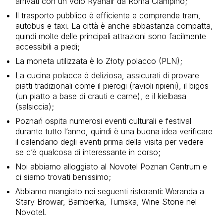
arrivati con un volo Ryanair da Roma Ciampino;
Il trasporto pubblico è efficiente e comprende tram,
autobus e taxi. La città è anche abbastanza compatta,
quindi molte delle principali attrazioni sono facilmente
accessibili a piedi;
La moneta utilizzata è lo Złoty polacco (PLN);
La cucina polacca è deliziosa, assicurati di provare
piatti tradizionali come il pierogi (ravioli ripieni), il bigos
(un piatto a base di crauti e carne), e il kielbasa
(salsiccia);
Poznań ospita numerosi eventi culturali e festival
durante tutto l’anno, quindi è una buona idea verificare
il calendario degli eventi prima della visita per vedere
se c’è qualcosa di interessante in corso;
Noi abbiamo alloggiato al Novotel Poznan Centrum e
ci siamo trovati benissimo;
Abbiamo mangiato nei seguenti ristoranti: Weranda a
Stary Browar, Bamberka, Tumska, Wine Stone nel
Novotel.