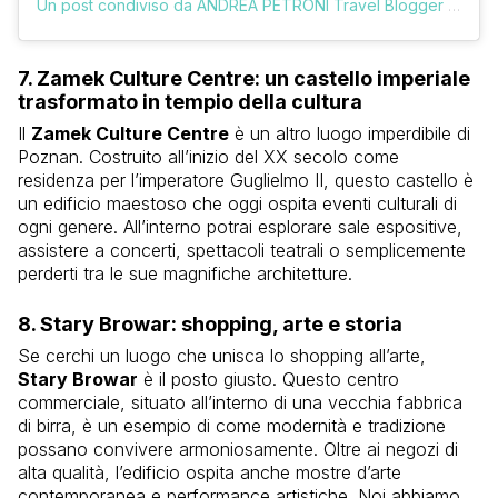
Un post condiviso da ANDREA PETRONI Travel Blogger (@vologratis)
7.
Zamek Culture Centre
: un castello imperiale
trasformato in tempio della cultura
Il
Zamek Culture Centre
è un altro luogo imperdibile di
Poznan. Costruito all’inizio del XX secolo come
residenza per l’imperatore Guglielmo II, questo castello è
un edificio maestoso che oggi ospita eventi culturali di
ogni genere. All’interno potrai esplorare sale espositive,
assistere a concerti, spettacoli teatrali o semplicemente
perderti tra le sue magnifiche architetture.
8.
Stary Browar
: shopping, arte e storia
Se cerchi un luogo che unisca lo shopping all’arte,
Stary Browar
è il posto giusto. Questo centro
commerciale, situato all’interno di una vecchia fabbrica
di birra, è un esempio di come modernità e tradizione
possano convivere armoniosamente. Oltre ai negozi di
alta qualità, l’edificio ospita anche mostre d’arte
contemporanea e performance artistiche. Noi abbiamo