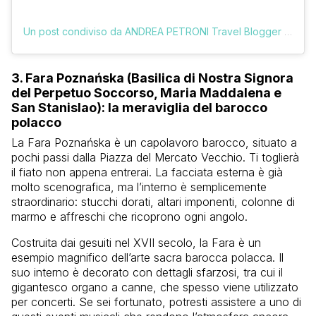
Un post condiviso da ANDREA PETRONI Travel Blogger (@vologratis)
3. Fara Poznańska
(Basilica di Nostra Signora
del Perpetuo Soccorso, Maria Maddalena e
San Stanislao)
: la meraviglia del barocco
polacco
La Fara Poznańska è un capolavoro barocco, situato a
pochi passi dalla Piazza del Mercato Vecchio. Ti toglierà
il fiato non appena entrerai. La facciata esterna è già
molto scenografica, ma l’interno è semplicemente
straordinario: stucchi dorati, altari imponenti, colonne di
marmo e affreschi che ricoprono ogni angolo.
Costruita dai gesuiti nel XVII secolo, la Fara è un
esempio magnifico dell’arte sacra barocca polacca. Il
suo interno è decorato con dettagli sfarzosi, tra cui il
gigantesco organo a canne, che spesso viene utilizzato
per concerti. Se sei fortunato, potresti assistere a uno di