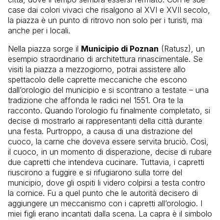
case dai colori vivaci che risalgono al XVI e XVII secolo,
la piazza è un punto di ritrovo non solo per i turisti, ma
anche per i locali.
Nella piazza sorge il
Municipio di Poznan
(Ratusz), un
esempio straordinario di architettura rinascimentale. Se
visiti la piazza a mezzogiorno, potrai assistere allo
spettacolo delle caprette meccaniche che escono
dall’orologio del municipio e si scontrano a testate – una
tradizione che affonda le radici nel 1551. Ora te la
racconto. Quando l’orologio fu finalmente completato, si
decise di mostrarlo ai rappresentanti della città durante
una festa. Purtroppo, a causa di una distrazione del
cuoco, la carne che doveva essere servita bruciò. Così,
il cuoco, in un momento di disperazione, decise di rubare
due capretti che intendeva cucinare. Tuttavia, i capretti
riuscirono a fuggire e si rifugiarono sulla torre del
municipio, dove gli ospiti li videro colpirsi a testa contro
la cornice. Fu a quel punto che le autorità decisero di
aggiungere un meccanismo con i capretti all’orologio. I
miei figli erano incantati dalla scena. La capra è il simbolo