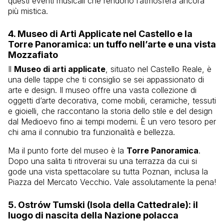
questi eventi musicali che rendono l’atmosfera ancora
più mistica.
4.
Museo di Arti Applicate nel Castello e la
Torre Panoramica
: un tuffo nell’arte e una vista
Mozzafiato
Il
Museo di arti applicate
, situato nel Castello Reale, è
una delle tappe che ti consiglio se sei appassionato di
arte e design. Il museo offre una vasta collezione di
oggetti d’arte decorativa, come mobili, ceramiche, tessuti
e gioielli, che raccontano la storia dello stile e del design
dal Medioevo fino ai tempi moderni. È un vero tesoro per
chi ama il connubio tra funzionalità e bellezza.
Ma il punto forte del museo è la
Torre Panoramica
.
Dopo una salita ti ritroverai su una terrazza da cui si
gode una vista spettacolare su tutta Poznan, inclusa la
Piazza del Mercato Vecchio. Vale assolutamente la pena!
5.
Ostrów Tumski (Isola della Cattedrale)
: il
luogo di nascita della Nazione polacca