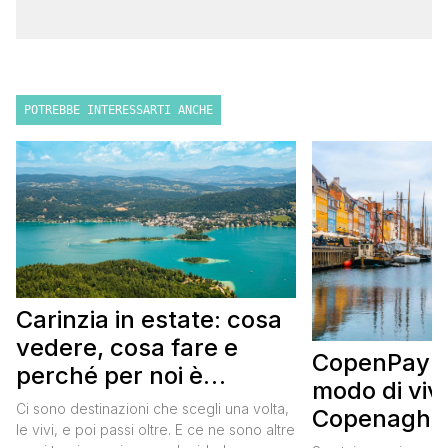
POTREBBE INTERESSARTI ANCHE
Carinzia in estate: cosa
vedere, cosa fare e
CopenPay: i
perché per noi è
modo di viv
diventata una
Ci sono destinazioni che scegli una volta,
Copenaghen
destinazione del cuore
le vivi, e poi passi oltre. E ce ne sono altre
meglio e s