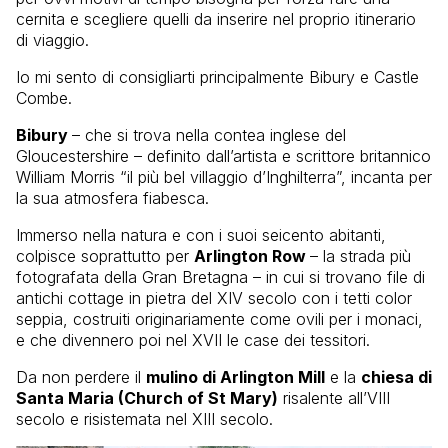
cernita e scegliere quelli da inserire nel proprio itinerario
di viaggio.
Io mi sento di consigliarti principalmente Bibury e Castle
Combe.
Bibury
– che si trova nella contea inglese del
Gloucestershire – definito dall’artista e scrittore britannico
William Morris “il più bel villaggio d’Inghilterra”, incanta per
la sua atmosfera fiabesca.
Immerso nella natura e con i suoi seicento abitanti,
colpisce soprattutto per
Arlington Row
– la strada più
fotografata della Gran Bretagna – in cui si trovano file di
antichi cottage in pietra del XIV secolo con i tetti color
seppia, costruiti originariamente come ovili per i monaci,
e che divennero poi nel XVII le case dei tessitori.
Da non perdere il
mulino di Arlington Mill
e la
chiesa di
Santa Maria (Church of St Mary)
risalente all’VIII
secolo e risistemata nel XIII secolo.