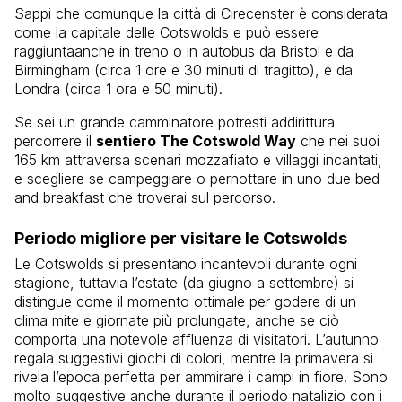
Sappi che comunque la città di Cirecenster è considerata
come la capitale delle Cotswolds e può essere
raggiuntaanche in treno o in autobus da Bristol e da
Birmingham (circa 1 ore e 30 minuti di tragitto), e da
Londra (circa 1 ora e 50 minuti).
Se sei un grande camminatore potresti addirittura
percorrere il
sentiero The Cotswold Way
che nei suoi
165 km attraversa scenari mozzafiato e villaggi incantati,
e scegliere se campeggiare o pernottare in uno due bed
and breakfast che troverai sul percorso.
Periodo migliore per visitare le Cotswolds
Le Cotswolds si presentano incantevoli durante ogni
stagione, tuttavia l’estate (da giugno a settembre) si
distingue come il momento ottimale per godere di un
clima mite e giornate più prolungate, anche se ciò
comporta una notevole affluenza di visitatori. L’autunno
regala suggestivi giochi di colori, mentre la primavera si
rivela l’epoca perfetta per ammirare i campi in fiore. Sono
molto suggestive anche durante il periodo natalizio con i