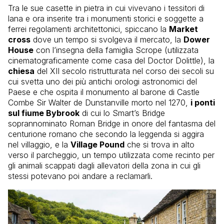
Tra le sue casette in pietra in cui vivevano i tessitori di
lana e ora inserite tra i monumenti storici e soggette a
ferrei regolamenti architettonici, spiccano la
Market
cross
dove un tempo si svolgeva il mercato, la
Dower
House
con l’insegna della famiglia Scrope (utilizzata
cinematograficamente come casa del Doctor Dolittle), la
chiesa
del XII secolo ristrutturata nel corso dei secoli su
cui svetta uno dei più antichi orologi astronomici del
Paese e che ospita il monumento al barone di Castle
Combe Sir Walter de Dunstanville morto nel 1270,
i ponti
sul fiume Bybrook
di cui lo Smart’s Bridge
soprannominato Roman Bridge in onore del fantasma del
centurione romano che secondo la leggenda si aggira
nel villaggio, e la
Village Pound
che si trova in alto
verso il parcheggio, un tempo utilizzata come recinto per
gli animali scappati dagli allevatori della zona in cui gli
stessi potevano poi andare a reclamarli.