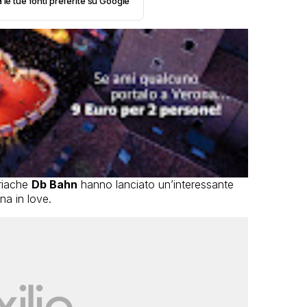
 le tue fonti preferite su Google
triache
Db Bahn
hanno lanciato un’interessante
na in love.