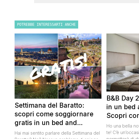
POTREBBE INTERESSARTI ANCHE
B&B Day 2
Settimana del Baratto:
in un bed 
scopri come soggiornare
Scopri co
gratis in un bed and
della notte
Ho una bella no
breakfast
te! C’è un’occas
Hai mai sentito parlare della Settimana del
permetterà di d