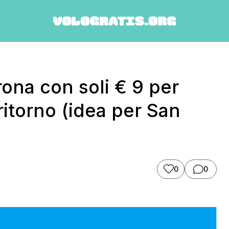
rona con soli € 9 per
itorno (idea per San
0
0