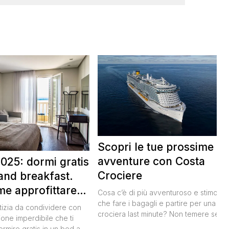
Scopri le tue prossime
avventure con Costa
025: dormi gratis
Crociere
and breakfast.
me approfittare
Cosa c’è di più avventuroso e stimolan
 gratis
che fare i bagagli e partire per una
tizia da condividere con
crociera last minute? Non temere se n
ione imperdibile che ti
hai avuto modo di studiare a fondo
ormire gratis in un bed and