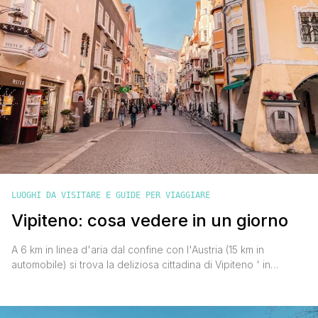
LUOGHI DA VISITARE E GUIDE PER VIAGGIARE
Vipiteno: cosa vedere in un giorno
A 6 km in linea d'aria dal confine con l'Austria (15 km in
automobile) si trova la deliziosa cittadina di Vipiteno ' in
tedesco Sterzing ' inserita nel circuito dei Borghi più Belli
d'Italia. Posta a 950 metri sul livello del mare, e dominata dal
Monte Cavallo alto 2176 metri e dalla Cima Gallina che