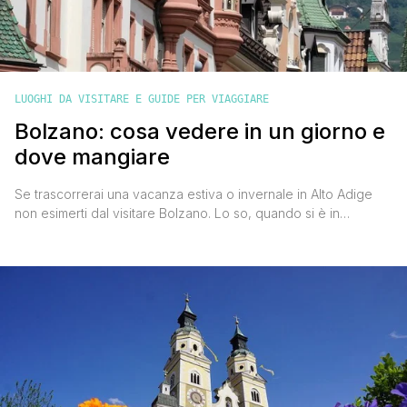
LUOGHI DA VISITARE E GUIDE PER VIAGGIARE
Bolzano: cosa vedere in un giorno e
dove mangiare
Se trascorrerai una vacanza estiva o invernale in Alto Adige
non esimerti dal visitare Bolzano. Lo so, quando si è in
vacanza si cerca il relax delle montagne, le sciate d'inverno o
le passeggiate tra i boschi d'estate, ma fidati di me, almeno un
giorno a Bolzano vale la pena di essere vissuto. Anche perché
[']