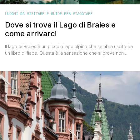
LUOGHI DA VISITARE E GUIDE PER VIAGGIARE
Dove si trova il Lago di Braies e
come arrivarci
Il lago di Braies è un piccolo lago alpino che sembra uscito da
un libro di fiabe. Questa è la sensazione che si prova non
appena ci si ritrova al suo cospetto. Il colore verde smeraldo
delle sue acque d'estate e la coltre di ghiaccio che lo ricopre
d'inverno, la parete rocciosa della Croda del Becco la cui
vetta [']