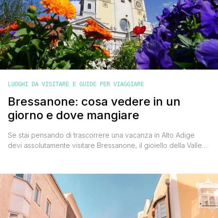
LUOGHI DA VISITARE E GUIDE PER VIAGGIARE
Bressanone: cosa vedere in un
giorno e dove mangiare
Se stai pensando di trascorrere una vacanza in Alto Adige
devi assolutamente visitare Bressanone, il gioiello della Valle
Isarco posta a 560 metri sul livello del mare e dominata dalle
cime del gruppo della Plose (monte Telegrafo e cima Cane) e
dal monte Pascolo, e che dista: 30 km da Vipiteno circa 35 km
da [']