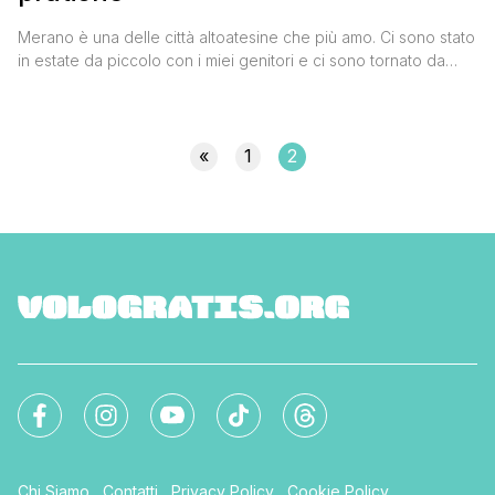
Merano è una delle città altoatesine che più amo. Ci sono stato
in estate da piccolo con i miei genitori e ci sono tornato da
genitore con mia moglie Valentina e mio figlio Nicholas in
occasione dei mercatini di Natale dell'Alto Adige, e devo dire
che in ogni stagione sa mostrare quel suo lato elegante [']
«
1
2
Chi Siamo
Contatti
Privacy Policy
Cookie Policy