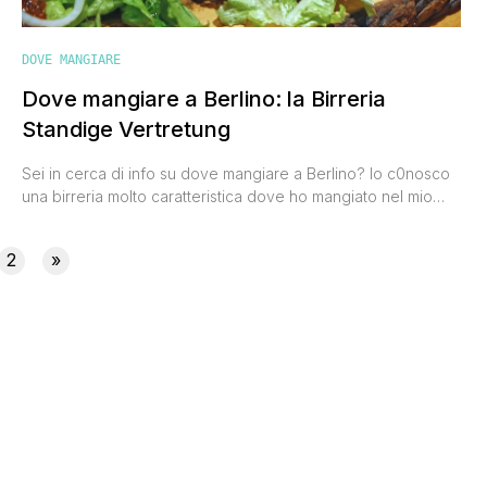
DOVE MANGIARE
Dove mangiare a Berlino: la Birreria
Standige Vertretung
Sei in cerca di info su dove mangiare a Berlino? Io c0nosco
una birreria molto caratteristica dove ho mangiato nel mio
weekend berlinese e in cui si mangia benissimo. Il nome della
birreria è Standige Vertretung (STAV) e si trova in
2
»
Schiffbauerdamm 8, una bellissima via sul fiume Sprea. E'
facilmente raggiungibile con i mezzi pubblici in [']