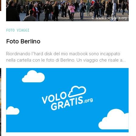
FOTO VIAGGI
Foto Berlino
Riordinando l'hard disk del mio macbook sono incappato
nella cartella con le foto di Berlino. Un viaggio che risale a
sei anni fa. Io e Valentina avevamo aperto da poco il nostro
blog di viaggi, e con un biglietto low cost easyJet eravamo
volati alla scoperta della capitale tedesca. Eravamo ancora
alle prime armi, non avevamo [']