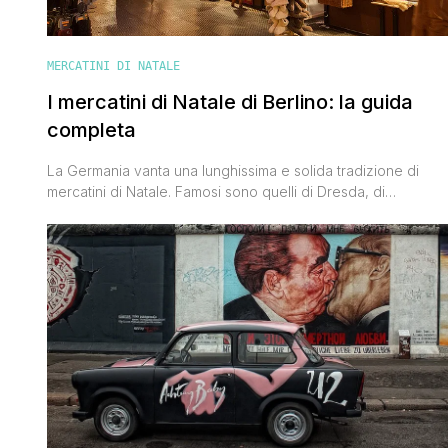
MERCATINI DI NATALE
I mercatini di Natale di Berlino: la guida
completa
La Germania vanta una lunghissima e solida tradizione di
mercatini di Natale. Famosi sono quelli di Dresda, di
Norimberga, di Augusta e di Colonia, ma durante il periodo
dell'Avvento anche la sua capitale riesce ad avvolgere
chiunque ci si trovi a trascorrere qualche giorno in
quell'atmosfera magica fatta di luci e di profumi. Berlino ne
conta [']