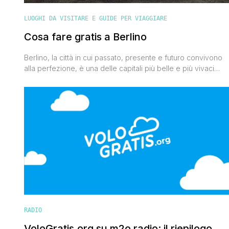
LUOGHI DA VISITARE E GUIDE PER VIAGGIARE
Cosa fare gratis a Berlino
Berlino, la città in cui passato, presente e futuro convivono
alla perfezione, è una delle capitali più belle e più vivaci
d'Europa. E' anche una città che con qualche accorgimento
può essere visitata spendendo davvero poco. Oggi voglio
darti qualche suggerimento su cosa fare gratis a Berlino,
senza spendere nemmeno un centesimo di euro. Ammirare l
[']
RADIO
VoloGratis.org su m2o radio: il riepilogo