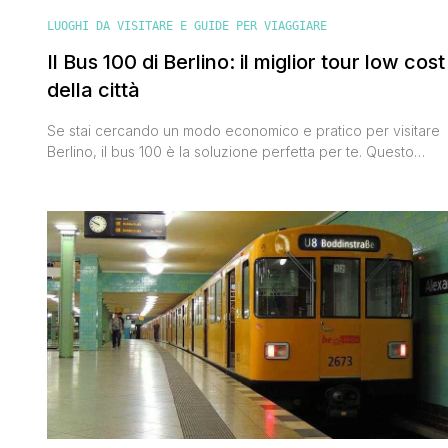
LUOGHI DA VISITARE E GUIDE PER VIAGGIARE
Il Bus 100 di Berlino: il miglior tour low cost
della città
Se stai cercando un modo economico e pratico per visitare
Berlino, il bus 100 è la soluzione perfetta per te. Questo
autobus di linea collega alcuni dei luoghi più iconici della
città, offrendoti una vera e propria esperienza turistica
senza dover spendere cifre esorbitanti per i classici tour
'hop-on hop-off'. Io l'ho provato ed è [']