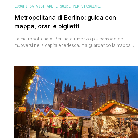
LUOGHI DA VISITARE E GUIDE PER VIAGGIARE
Metropolitana di Berlino: guida con
mappa, orari e biglietti
La metropolitana di Berlino è il mezzo più comodo per
muoversi nella capitale tedesca, ma guardando la mappa
fatta di varie linee colorate e di fermate dai nomi non propri
semplici c'è il rischio di farsi prendere dal panico e di
esclamare 'e ora quale prendo?'. Tranquillo, qui ti spiegherò
per benino tutto il suo funzionamento e [']