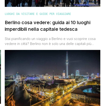
LUOGHI DA VISITARE E GUIDE PER VIAGGIARE
Berlino cosa vedere: guida ai 10 luoghi
imperdibili nella capitale tedesca
Stai pianificando un viaggio a Berlino e vuoi scoprire cosa
vedere in città? Berlino non è solo una delle capitali più
affascinanti d’Europa, ma anche un luogo dove il passato
incontra il futuro. Ogni angolo di questa città racconta una
storia, dalla tumultuosa epoca del XX secolo alla sua rinascita
come simbolo di modernità e [']