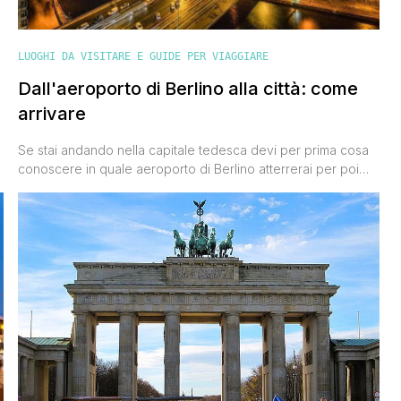
LUOGHI DA VISITARE E GUIDE PER VIAGGIARE
Dall'aeroporto di Berlino alla città: come
arrivare
o
Se stai andando nella capitale tedesca devi per prima cosa
conoscere in quale aeroporto di Berlino atterrerai per poi
scegliere il mezzo a te più congeniale per raggiungere il
centro città o qualsiasi altro punto di tuo interesse. Sì, gli
aeroporti di Berlino sono due: c'è l'aeroporto di Tegel e
quello di Schönefeld. L'aeroporto di Tegel, [']