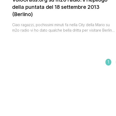
della puntata del 18 settembre 2013
(Berlino)
Ciao ragazzi, pochissimi minuti fa nella City della Mario su
m2o radio vi ho dato qualche bella dritta per visitare Berlino
in maniera del tutto low cost. Se non avete fatto in tempo a
prendere appunti ecco pronto il riepilogo: Voli Ryanair da
Milano Bergamo Orio al Serio da € 22,99 tutto compreso Per
chi [']
1