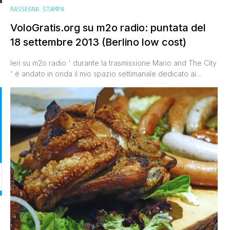
RASSEGNA STAMPA
VoloGratis.org su m2o radio: puntata del
18 settembre 2013 (Berlino low cost)
Ieri su m2o radio ' durante la trasmissione Mario and The City
' è andato in onda il mio spazio settimanale dedicato ai
viaggi low cost. Ogni settimana una città diversa da visitare
spendendo il meno possibile. Ieri è stata la volta di Berlino,
con tante dritte su come raggiungerla, dove alloggiare, dove
a
mangiare, cosa visitare, come [']