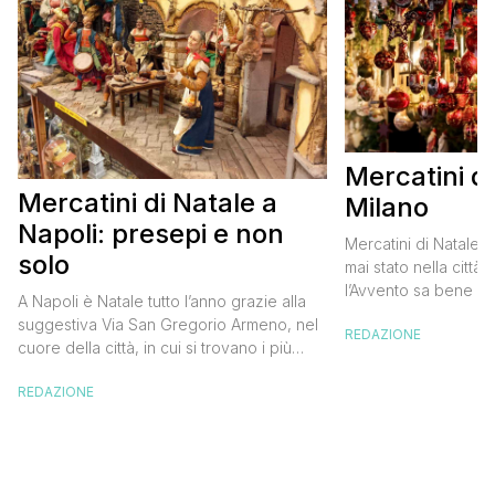
Mercatini di
Mercatini di Natale a
Milano
Napoli: presepi e non
Mercatini di Natale a
solo
mai stato nella citt
l’Avvento sa bene qu
A Napoli è Natale tutto l’anno grazie alla
l’atmosfera natalizia,
suggestiva Via San Gregorio Armeno, nel
REDAZIONE
in cui vivere al mas
cuore della città, in cui si trovano i più
magico. Il capoluog
grandi artisti del Presepe napoletano con
anche quest’anno si 
REDAZIONE
le loro botteghe specializzate nella
primato italiano per l
realizzazione di statuine tradizionali e
sorprende oramai in
non, da Cleopatra a Maradona, da
Pulcinella a Totò. Se i presepi di San
Gregorio Armeno sono […]