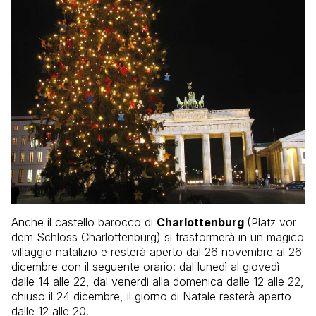
Anche il castello barocco di
Charlottenburg
(Platz vor
dem Schloss Charlottenburg) si trasformerà in un magico
villaggio natalizio e resterà aperto dal 26 novembre al 26
dicembre con il seguente orario: dal lunedì al giovedì
dalle 14 alle 22, dal venerdì alla domenica dalle 12 alle 22,
chiuso il 24 dicembre, il giorno di Natale resterà aperto
dalle 12 alle 20.