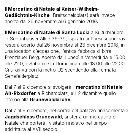
Il
Mercatino di Natale al Kaiser-Wilhelm-
Gedächtnis-Kirche
(
Breitscheidplatz
) sarà invece
aperto dal 26 novembre al 6 gennaio 2019
.
Il
Mercatino di Natale di Santa Lucia
a Kulturbrauerei
in Schönhauser Allee 36-39, ispirato ai Paesi scandinavi,
resterà aperto dal 26 novembre al 23 dicembre 2018, in
una location d’eccezione, l’antica fabbrica di birra
Prenzlauer Berg. Aperto dal Lunedì a Venerdì dalle 15.00
alle 22.0, il Sabato e la Domenica dalle 13.00 alle 22.00.
Ci si arriva con la metro U2 scendendo alla fermata
Senefelderplatz.
Dal 7 al 9 dicembre si svolgerà il
mercatino di Natale
Alt-Rixdorfer
a Richardplatz, e il 2 dicembre quello
intorno alla
Grunewaldkirche.
Dal 7 al 9 dicembre, nel cortile del palazzo rinascimentale
Jagdschloss Grunewald
, si sterrà un mercatino di
Natale che porterà i visitatori indietro nel tempo
addirittura al XVII secolo.