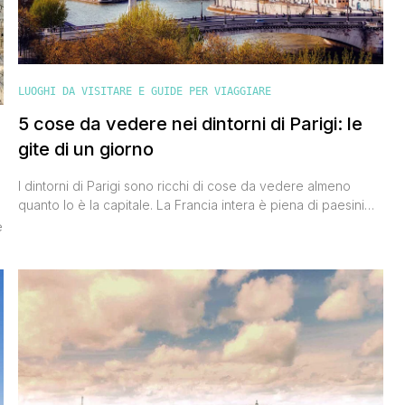
LUOGHI DA VISITARE E GUIDE PER VIAGGIARE
5 cose da vedere nei dintorni di Parigi: le
gite di un giorno
I dintorni di Parigi sono ricchi di cose da vedere almeno
quanto lo è la capitale. La Francia intera è piena di paesini
adorabili, cittadine con secoli di storia alle spalle e luoghi
e
dove divertirsi. Se durante il tuo viaggio vuoi allontanarti per
un po’ dalla città, ho scelto per te 5 luoghi da non perdere
nei [']