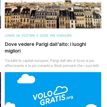
LUOGHI DA VISITARE E GUIDE PER VIAGGIARE
Dove vedere Parigi dall'alto: i luoghi
migliori
Tra tutte le capitali europee, Parigi dall'alto è forse la più
affascinante e la più romantica. Basti pensare che i suoi tetti
a
grigi erano stati candidati come nuovo patrimonio UNESCO.
Per vederli però bisogna cambiare punto di vista e cercare
luoghi sopraelevati che permettano di godere al meglio di
questo spettacolo. Ecco quindi dove vedere Parigi dall'alto.
Torre [']