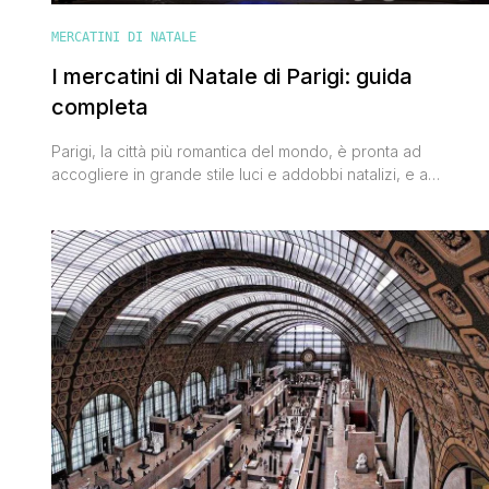
MERCATINI DI NATALE
I mercatini di Natale di Parigi: guida
completa
Parigi, la città più romantica del mondo, è pronta ad
accogliere in grande stile luci e addobbi natalizi, e a
mostrare il suo lato più magico e più suggestivo. Visitare la
capitale francese durante il periodo dell'Avvento è una di
quelle esperienze che lasciano il segno e che ti consiglio di
provare almeno una volta [']