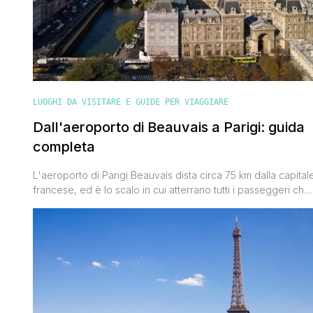
LUOGHI DA VISITARE E GUIDE PER VIAGGIARE
Dall'aeroporto di Beauvais a Parigi: guida
completa
L'aeroporto di Parigi Beauvais dista circa 75 km dalla capital
francese, ed è lo scalo in cui atterrano tutti i passeggeri che
volano con la compagnia aerea low cost Ryanair. Purtroppo,
non essendo un aeroporto centrale, non è possibile
raggiungere la città in breve tempo utilizzando magari la
metropolitana. Ci sono però vari alternative che vado [']