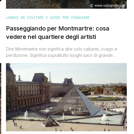
LUOGHI DA VISITARE E GUIDE PER VIAGGIARE
Passeggiando per Montmartre: cosa
vedere nel quartiere degli artisti
Dire Montmartre non significa dire solo cabaret, svago e
perdizione. Significa soprattutto luoghi sacri di grande
valore, paesaggi di grande bellezza e angoli romanticissimi.
Il quartiere racchiude un'anima duplice, che nel tempo ne ha
accresciuto la fama e il fascino. I turisti che da ogni parte del
mondo si recano a Parigi non possono fare a [']