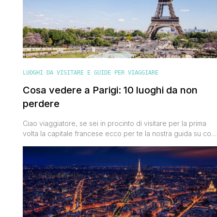
LUOGHI DA VISITARE E GUIDE PER VIAGGIARE
Cosa vedere a Parigi: 10 luoghi da non
perdere
Ciao viaggiatore, se sei in procinto di visitare per la prima
volta la capitale francese ecco per te la nostra guida su cos
vedere a Parigi. Quei luoghi imperdibili che ti faranno
innamorare a prima vista della Ville Lumière, una delle città
più belle ma anche più romantiche del mondo. Chissà quante
volte avrai sognato di passeggiare per [']