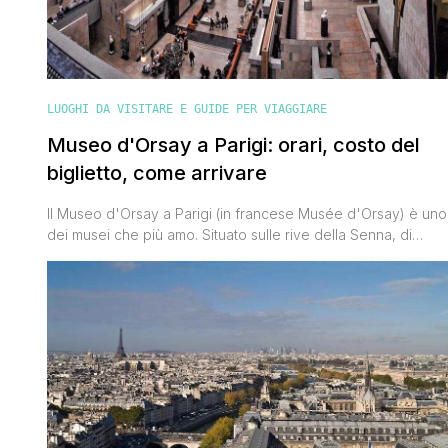
LUOGHI DA VISITARE E GUIDE PER VIAGGIARE
Museo d'Orsay a Parigi: orari, costo del
biglietto, come arrivare
Il Museo d'Orsay a Parigi (in francese Musée d'Orsay) è uno
dei musei che più amo. Situato sulle rive della Senna, di
fronte ai giardini delle Tuileries, affascina non solo per le
opere esposte ma anche per l'edificio che lo ospita, una
vecchia stazione ferroviaria (la gare d'Orsay) costruita per
l'Esposizione Universale del 1900 e da cui prende [']