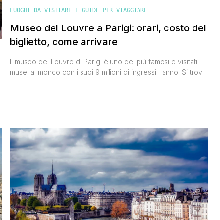
LUOGHI DA VISITARE E GUIDE PER VIAGGIARE
Museo del Louvre a Parigi: orari, costo del
biglietto, come arrivare
Il museo del Louvre di Parigi è uno dei più famosi e visitati
musei al mondo con i suoi 9 milioni di ingressi l'anno. Si trova
nel cuore della capitale francese, tra la Senna e Rue de
Rivoli, è il simbolo culturale della città, ed è tra i più grandi in
assoluto con circa 60mila [']