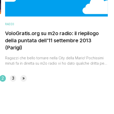
RADIO
VoloGratis.org su m2o radio: il riepilogo
della puntata dell'11 settembre 2013
(Parigi)
Ragazzi che bello tornare nella City della Mario! Pochissimi
minuti fa in diretta su m2o radio vi ho dato qualche dritta per
visitare la splendida città di Parigi in maniera low cost, e se
non avete fatto in tempo a prendere appunti, ecco pronto
2
3
»
per voi il riepilogo. Partiamo dal volo, su Ryanair si trovano
[']