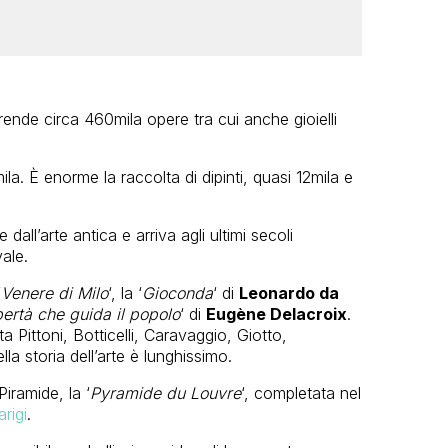
ende circa 460mila opere tra cui anche gioielli
. È enorme la raccolta di dipinti, quasi 12mila e
dall’arte antica e arriva agli ultimi secoli
ale.
‘
Venere di Milo
‘, la ‘
Gioconda
‘ di
Leonardo da
bertà che guida il popolo
‘ di
Eugène Delacroix
.
 Pittoni, Botticelli, Caravaggio, Giotto,
ella storia dell’arte è lunghissimo.
Piramide, la ‘
Pyramide du Louvre
‘, completata nel
arigi
.