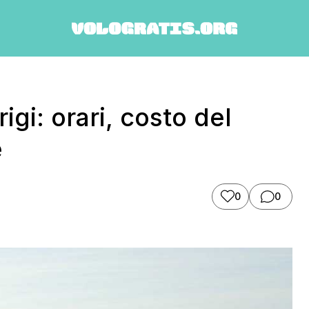
gi: orari, costo del
e
0
0