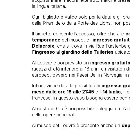
la lingua italiana.
Ogni biglietto è valido solo per la data e gli orar
dalla Piramide o dalla Porte des Lions, non pos
Il biglietto consente l’accesso, oltre che alle
co
temporanee
del museo, e l’
ingresso gratui
Delacroix
, che si trova in via Rue Furstenber
l”
ingresso
al
giardino delle Tuileries
ubicato
Al Louvre è poi previsto un
ingresso gratuito 
ragazzi di età inferiore ai 18 anni e i visitator
europeo, ovvero nei Paesi Ue, in Norvegia, in 
Infine, viene data la possibilità di
ingresso gra
mese dalle ore 18 alle 21:45
e il
14 luglio
, il
francese. In questo caso bisogna essere ben pre
Al costo di € 5 è poi possibile noleggiare un’au
delle opere principali.
Al museo del Louvre è presente anche un
dep