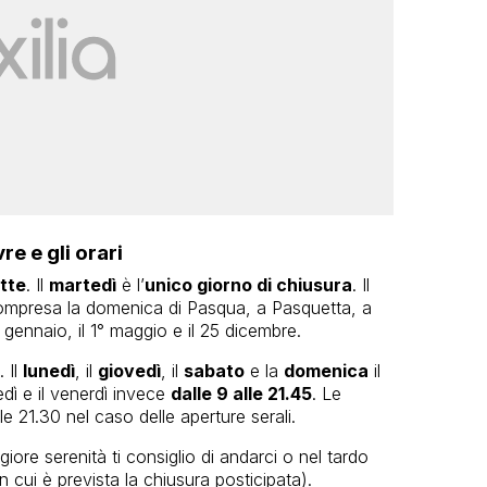
re e gli orari
ette
. Il
martedì
è l’
unico giorno di chiusura
. Il
 compresa la domenica di Pasqua, a Pasquetta, a
 gennaio, il 1° maggio e il 25 dicembre.
 Il
lunedì
, il
giovedì
, il
sabato
e la
domenica
il
edì e il venerdì invece
dalle 9 alle 21.45
. Le
le 21.30 nel caso delle aperture serali.
ore serenità ti consiglio di andarci o nel tardo
n cui è prevista la chiusura posticipata).