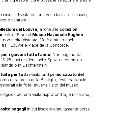
i indicati. I visitatori, una volta lasciato il museo,
sono rientrare.
llezioni del Louvre
, anche alle
collezioni
to
entro 48 ore al
Museo Nazionale Eugène
g, non molto distante. Ma è gratuito anche
 tra il Louvre e Place de la Concorde.
per i giovani tutto l’anno
. Non pagano tutti i
i di 18-25 anni residenti nello Spazio economico
Islanda o in Liechtenstein.
tuito per tutti
i visitatori il
primo sabato del
 giorno della presa della Bastiglia, festa nazionale
parati alla folla, avverte il sito del museo.
dioguida per una visita approfondita, e in italiano,
osito bagagli
in cui lasciare gratuitamente borse