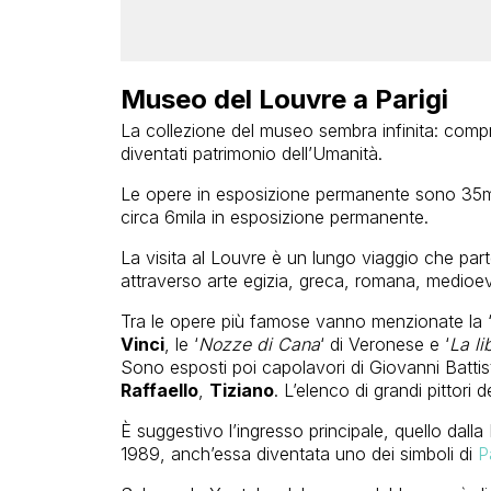
Museo del Louvre a Parigi
La collezione del museo sembra infinita: compr
diventati patrimonio dell’Umanità.
Le opere in esposizione permanente sono 35mila
circa 6mila in esposizione permanente.
La visita al Louvre è un lungo viaggio che parte 
attraverso arte egizia, greca, romana, medioev
Tra le opere più famose vanno menzionate la 
Vinci
, le ‘
Nozze di Cana
‘ di Veronese e ‘
La li
Sono esposti poi capolavori di Giovanni Battista
Raffaello
,
Tiziano
. L’elenco di grandi pittori d
È suggestivo l’ingresso principale, quello dalla 
1989, anch’essa diventata uno dei simboli di
P