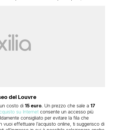
useo del Louvre
 un costo di
15 euro
. Un prezzo che sale a
17
cquisto su Internet
consente un accesso più
damente consigliato per evitare la fila che
on vuoi effettuare l’acquisto online, ti suggerisco di
i all’ingresso in cui è possibile selezionare anche