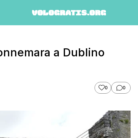
 Connemara a Dublino
0
0