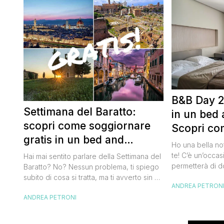
B&B Day 2
Settimana del Baratto:
in un bed 
scopri come soggiornare
Scopri co
gratis in un bed and
della notte
Ho una bella no
breakfast
te! C’è un’occas
Hai mai sentito parlare della Settimana del
permetterà di d
Baratto? No? Nessun problema, ti spiego
breakfast itali
subito di cosa si tratta, ma ti avverto sin da
ANDREA PETRON
meravigliosi de
ora che la manifestazione ti piacerà
spendere una fo
ANDREA PETRONI
tantissimo perché ti permetterà di
questa data sul
soggiornare gratis nei bed and breakfast
marzo 2025 ritor
italiani e in quelli di tanti altri Paesi del