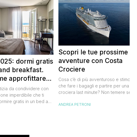
Scopri le tue prossime
avventure con Costa
025: dormi gratis
Crociere
and breakfast.
me approfittare
Cosa c’è di più avventuroso e stimolan
 gratis
che fare i bagagli e partire per una
tizia da condividere con
crociera last minute? Non temere se n
ione imperdibile che ti
hai avuto modo di studiare a fondo
ormire gratis in un bed and
ANDREA PETRONI
l’itinerario, lo staff di Costa Crociere sa
ano, scoprendo angoli
lieto di proiettarti in un clima di cultura 
I
l nostro Paese senza
natura, visitando spiagge paradisiache
rtuna. Segna subito
location ricche di storia. Se […]
 calendario: sabato 8
na il B&B Day, la giornata