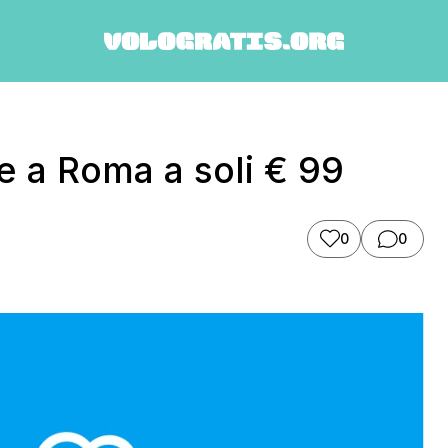
e a Roma a soli € 99
0
0